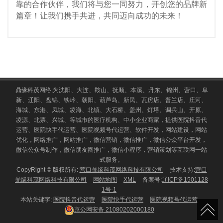
靠的合作伙伴，我们将与您一同努力，开创您的品牌新
篇章！让我们携手共进，共同迈向成功的未来！
鼎缘科茂网络,为沈阳、大连、鞍山、抚顺、本溪、丹东、锦州、营口、阜
新、辽阳、盘锦、铁岭、朝阳、葫芦岛、新民、瓦房店、普兰店、庄河、
海城、东港、凤城、凌海、北镇、大石桥、盖州、灯塔、调兵山、开原、
凌源、北票、兴城、等城市的医疗机构、中小企业商家，提供医院抖音代
运营、医院快手代运营、医院视频号代运营、软件开发，网站建设，网站
优化，网络推广，网站推广，微信营销，微信推广，微信公众平台开发，
微信公众号制作，微信朋友圈推广，微信小程序，营销策划等互联网一站
式服务。
CopyRight © 版权所有:
营口鼎缘科茂网络科技有限公司
技术支持:
营口
鼎缘科茂网络科技有限公司
网站地图
XML
备案号:
辽ICP备1501128
1号-1
本站关键字:
医院抖音代运营
医院快手代运营
医院视频号代运营
京公网安备
21080202000180